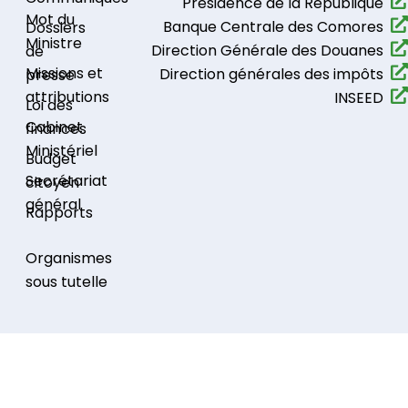
Présidence de la République​
Mot du
Banque Centrale des Comores
Dossiers
Ministre
Direction Générale des Douanes
de
Missions et
Direction générales des impôts
presse
attributions
INSEED
Loi des
Cabinet
finances
Ministériel
Budget
Secrétariat
citoyen
général
Rapports
Organismes
sous tutelle