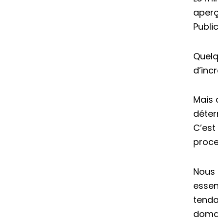
aperç
Publi
Quelq
d’inc
Mais 
déter
C’est
proce
Nous 
essen
tenda
domai