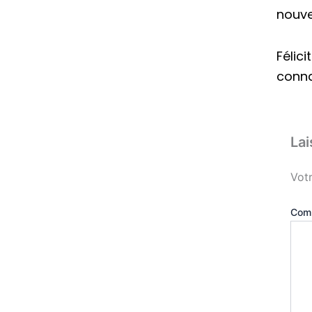
nouve
Félic
conna
La
Votr
Com