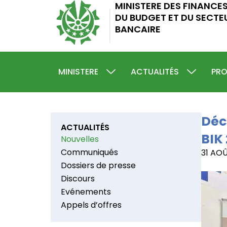
|
MINISTERE DES FINANCE
Aller
DU BUDGET ET DU SECTE
au
BANCAIRE
contenu
MINISTERE
ACTUALITÉS
PRO
Déc
ACTUALITÉS
BIK
Nouvelles
Communiqués
31 AOÛ
Dossiers de presse
Discours
Evénements
Appels d’offres