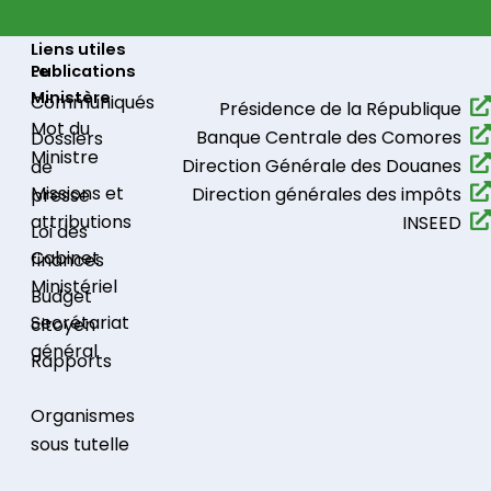
Liens utiles
Le
Publications
Ministère
Communiqués​
Présidence de la République​
Mot du
Banque Centrale des Comores
Dossiers
Ministre
Direction Générale des Douanes
de
Missions et
Direction générales des impôts
presse
attributions
INSEED
Loi des
Cabinet
finances
Ministériel
Budget
Secrétariat
citoyen
général
Rapports
Organismes
sous tutelle