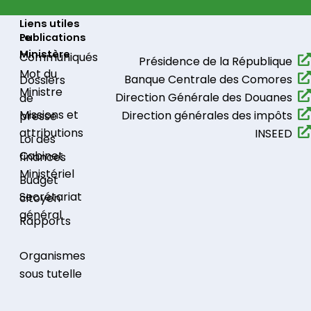
Liens utiles
Le
Publications
Ministère
Communiqués​
Présidence de la République​
Mot du
Banque Centrale des Comores
Dossiers
Ministre
Direction Générale des Douanes
de
Missions et
Direction générales des impôts
presse
attributions
INSEED
Loi des
Cabinet
finances
Ministériel
Budget
Secrétariat
citoyen
général
Rapports
Organismes
sous tutelle