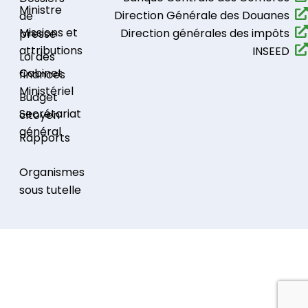
Ministre
Direction Générale des Douanes
de
Missions et
Direction générales des impôts
presse
attributions
INSEED
Loi des
Cabinet
finances
Ministériel
Budget
Secrétariat
citoyen
général
Rapports
Organismes
sous tutelle