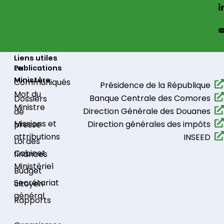
Liens utiles
Le
Publications
Ministère
Communiqués​
Présidence de la République​
Mot du
Banque Centrale des Comores
Dossiers
Ministre
Direction Générale des Douanes
de
Missions et
Direction générales des impôts
presse
attributions
INSEED
Loi des
Cabinet
finances
Ministériel
Budget
Secrétariat
citoyen
général
Rapports