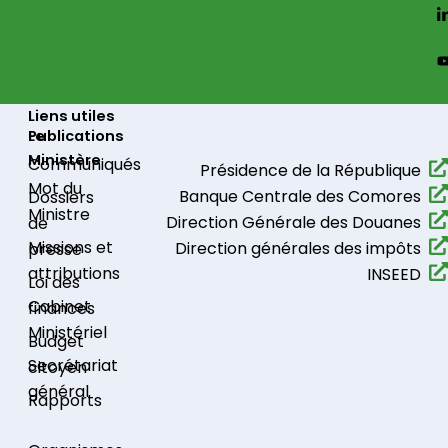
Liens utiles
Le
Publications
Ministère
Communiqués​
Présidence de la République​
Mot du
Banque Centrale des Comores
Dossiers
Ministre
Direction Générale des Douanes
de
Missions et
Direction générales des impôts
presse
attributions
INSEED
Loi des
Cabinet
finances
Ministériel
Budget
Secrétariat
citoyen
général
Rapports