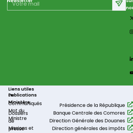
Newsletter
Su
no
Liens utiles
Le
Publications
Ministère
Communiqués​
Présidence de la République​
Mot du
Banque Centrale des Comores
Dossiers
Ministre
Direction Générale des Douanes
de
Missions et
Direction générales des impôts
presse