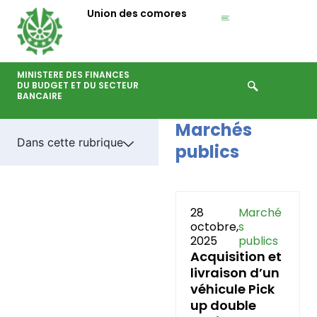
Aller
Union des comores
au
contenu
MINISTERE DES FINANCES
DU BUDGET ET DU SECTEUR
BANCAIRE
Marchés
Dans cette rubrique
publics
Page
Page
Page
Page
Pag
28
Marché
octobre,
s
2025
publics
Acquisition et
livraison d’un
véhicule Pick
up double