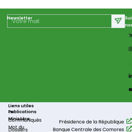
Email
Newsletter
Su
no
Liens utiles
Le
Publications
Ministère
Communiqués​
Présidence de la République​
Mot du
Banque Centrale des Comores
Dossiers