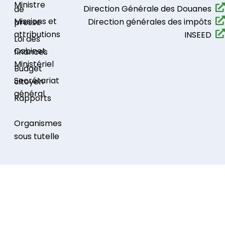
Ministre
Direction Générale des Douanes
de
Missions et
Direction générales des impôts
presse
attributions
INSEED
Loi des
Cabinet
finances
Ministériel
Budget
Secrétariat
citoyen
général
Rapports
Organismes
sous tutelle