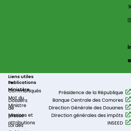
Liens utiles
Le
Publications
Ministère
Communiqués​
Présidence de la République​
Mot du
Banque Centrale des Comores
Dossiers
Ministre
Direction Générale des Douanes
de
Missions et
Direction générales des impôts
presse
attributions
INSEED
Loi des