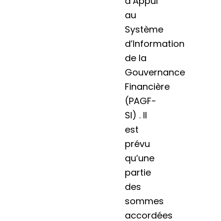
d’Appui
au
Système
d’Information
de la
Gouvernance
Financière
(PAGF-
SI) . Il
est
prévu
qu’une
partie
des
sommes
accordées