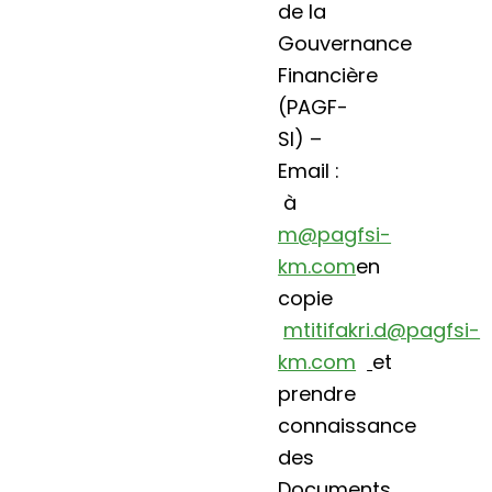
de la
Gouvernance
Financière
(PAGF-
SI) –
Email :
à
m@pagfsi-
km.com
en
copie
mtitifakri.d@pagfsi-
km.com
et
prendre
connaissance
des
Documents