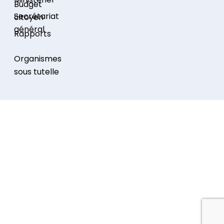
Budget
Secrétariat
citoyen
général
Rapports
Organismes
sous tutelle