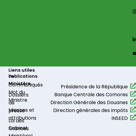
Liens utiles
Le
Publications
Ministère
Communiqués​
Présidence de la République​
Mot du
Banque Centrale des Comores
Dossiers
Ministre
Direction Générale des Douanes
de
Missions et
Direction générales des impôts
presse
attributions
INSEED
Loi des
Cabinet
finances
Ministériel